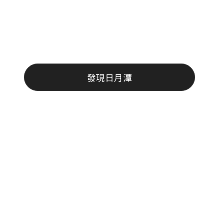
灣中央的南投縣，是全臺最大、最美的淡水湖泊，也是國
遊景點之一
發現日月潭