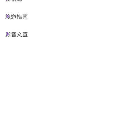
纜車
旅遊指南
影音文宣
公車