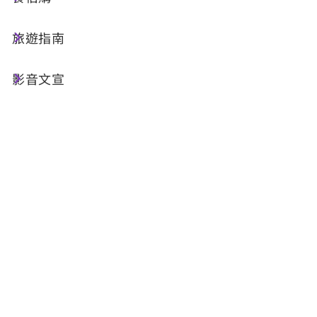
旅遊指南
影音文宣
街頭藝人表演首次申請
預約申請