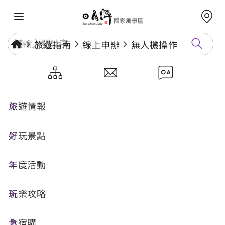
旅遊指南
線上申辦
無人機操作
無人機操作
旅遊情報
本處轄區開放綠區可飛行、無須向本處申請，並適
用「民用航空法」、「遙控無人機管理規則」及相
好玩景點
關規定，遙控無人機操作人應遵守。除因轄區內活
年度活動
動辦理新增禁止飛行區域，詳見最新消息公告。
另依公益及安全之需求，本處轄管禁止以下紅區位
玩樂攻略
置擅自操作遙控無人機，未經同意進入之遙控無人
機，相關政府機關(構)可採取適當措施予以制止或
食宿購