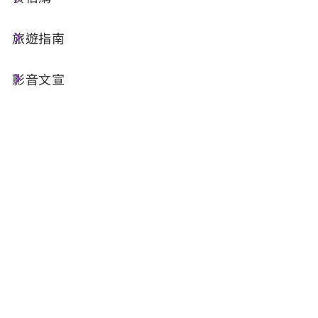
排除，由南投縣政府進行取締；必要時，得洽警察
旅遊指南
機關協助取締。詳細公告內容請見附件檔案。
若活動需要在紅區飛行或排除操作限制等相關問
影音文宣
題，詳見交通部民用航空局-無人機專區
常見問題
。
禁止無人機飛行區域：（區域範圍詳檔案：無人機
禁飛區域No Drone Zone）
項
名稱
座標(E,N)
有效
次
WGS-84(度
日期
分秒)
起迄
1
日月潭國家
1205455.04,
109/