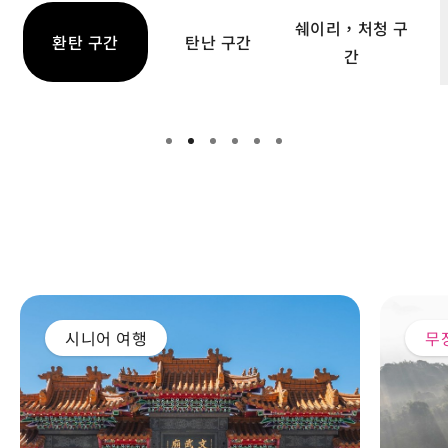
쉐이리，처청 구
환탄 구간
탄난 구간
간
르웨탄 자전거길-쉐이써 구간
르웨
인기 코스
시니어 여행
무