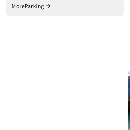
MoreParking
그린 트래블 르웨탄, 지속 가능한
새로운 여행 여정
르웨탄-지지 저탄소 여행
본 여행 일정은 ‘파리올림픽 모델(ARO 모델)’을 따
라 제품 탄소발자국 계산을 수행하였으며, 그 결과
여행자 1인당 탄소 배출량을 45kg으로 낮추는 데