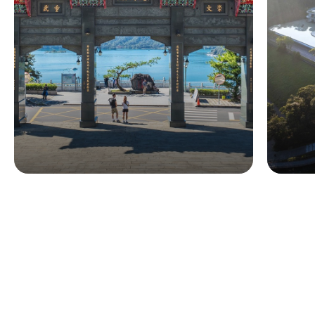
일월담 사원과 자연 산책로를 둘
러보는 시니어 친화형 1일 코스
르웨
코스 더보기
SNS 팔로우