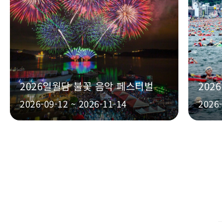
2026일월담 불꽃 음악 페스티벌
2026-09-12 ~ 2026-11-14
2026
산들바람과 함께 르웨탄을 느긋하
게 자전거로 즐기기