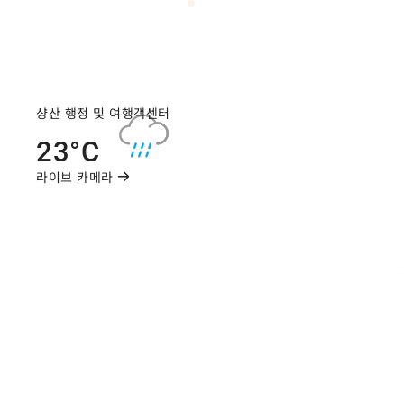
오늘 날씨
내일 일출/일몰
내일 일출
샹산 행정 및 여행객센터
강수 확률
대기질 (A
이른 아침
23°C
05:29
40%
56
내일 일몰
라이브 카메라
오후
18:35
주차장
停_向山遊客中心停車場
停車空曠
停_朝霧碼頭停車場
停車空曠