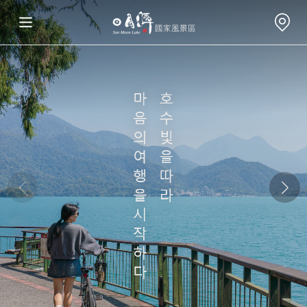
여행정보
재미있는 관광지
연례행사
놀거리 가이드
식숙과 쇼핑