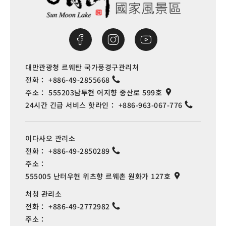
대만관광청 르웨탄 국가풍경구관리처
전화：
+886-49-2855668
주소：
555203남투현 어지향 중산로 599호
24시간 긴급 서비스 핫라인：
+886-963-067-776
이다사오 관리소
전화：
+886-49-2850289
주소：
555005 난터우현 위츠향 르웨촌 원화가 127호
처청 관리소
전화：
+886-49-2772982
주소：