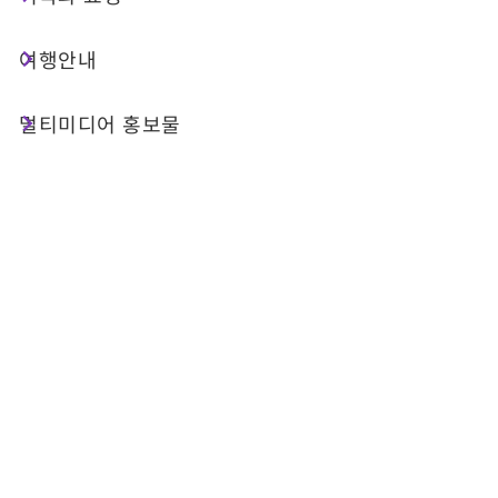
모두 펼치기
여행안내
총 24 건
멀티미디어 홍보물
이곳에서 지폐를 동전으로
교환할 수 있는 곳은 어디인
가요?
이 근처에 ATM(현금자동입
출금기)이 있나요?