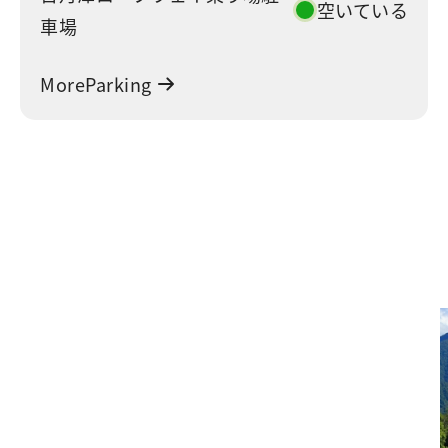
空いている
車場
MoreParking
グリーンに旅する日月潭、新し
いサステナブルな旅へ。
日月潭・集集 低炭素の旅(二酸化
炭素排出を抑える旅）
本行程は「パリ五輪モデル（AROモデル）」に