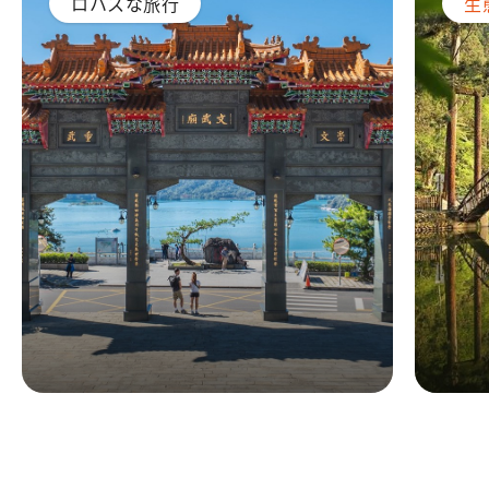
ロハスな旅行
生
日月潭の寺廟と自然歩道を巡
渓
るシニア向け1日コース
ー
コース一覧