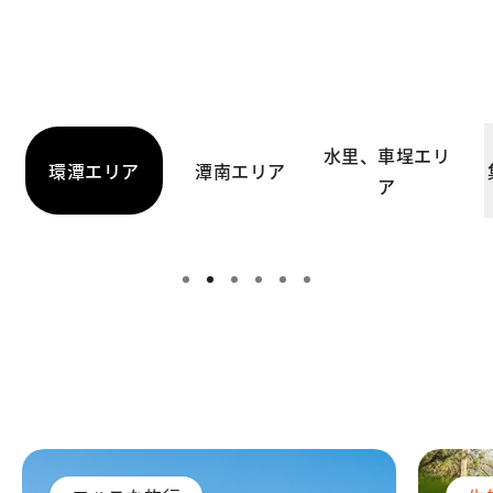
清々しい風に吹かれながら日月
潭をのんびりサイクリング。
水里、車埕エリ
ド-向山
日月潭サイクリングロード-水社
日月
環潭エリア
潭南エリア
ア
区間
崙区
モデルコース