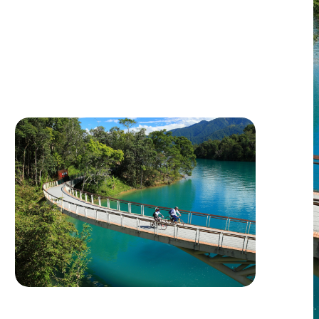
基づいて旅行商品のカーボンフットプリント
を算出しています。1名あたりの排出量を45キ
ロにまで削減することに成功し、これは一般
コース詳細
的な行程の91キロと比べて46キロの削減に相
当し、実に50％の二酸化炭素削減を達成した
ことになります。参加者は、国際的な「ゴール
ドスタンダード（GS）」によるカーボンオフ
セット証明書の申請も可能で、低炭素旅行を実
現できます。
日月潭・集集 低炭素の旅(二酸化炭素