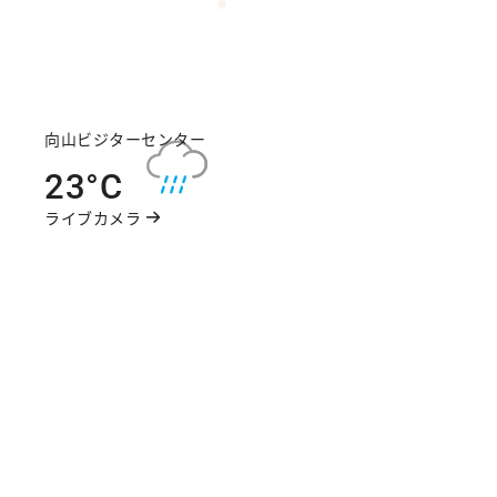
今日の天気
明日の日の出・日
の入り
向山ビジターセンター
降水確率
空気質 (A
明日の日の出
23°C
早朝
05:29
40%
59
明日の日の入り
ライブカメラ
午後
18:35
駐車場
向山ビジターセンター駐車場
空いている
朝霧埠頭駐車場
空いている