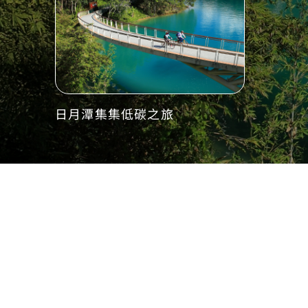
日月潭集集低碳之旅
魚池鄉、環潭區