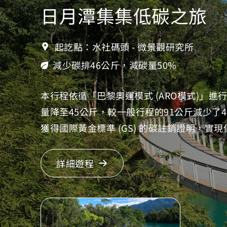
日月潭集集低碳之旅
起訖點：水社碼頭 - 微景觀研究所
減少碳排46公斤，減碳量50%
本行程依循「巴黎奧運模式 (ARO模式)」
量降至45公斤，較一般行程的91公斤減少了
獲得國際黃金標準 (GS) 的碳註銷證明，實
詳細遊程