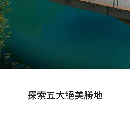
探索五大絕美勝地
埔里鎮