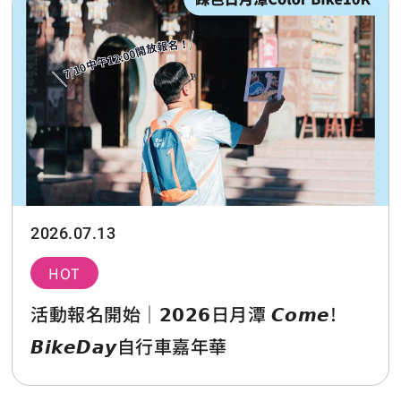
2026.07.13
HOT
活動報名開始｜𝟮𝟬𝟮𝟲日月潭 𝘾𝙤𝙢𝙚!
𝘽𝙞𝙠𝙚𝘿𝙖𝙮自行車嘉年華