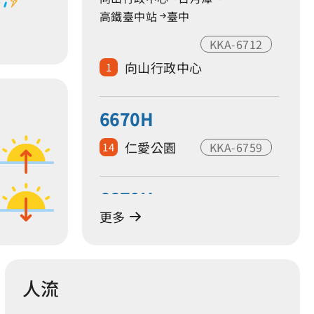
70%
63
高鐵臺中站
臺中
KKA-6712
向山行政中心
1
6670H
仁愛公園
KKA-6759
14
6670H
更多
937-FX
捷運大慶站(建國北路)
4
人流