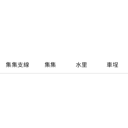
戀戀鐵道_中文摺頁
出版品內容
集集支線
集集
水里
車埕
集集支線
1919年時，基於興建日月潭大觀發電廠的運輸需
要,集集線才開始興建。1921年10月完工，1922年
1月14日開始辦理客運業務。1934年，大觀發電廠