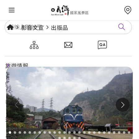
影音文宣
出版品
戀戀鐵道
旅遊情報
好玩景點
年度活動
玩樂攻略
食宿購