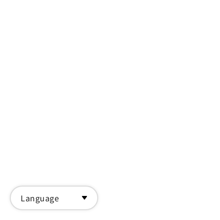
水里蛇窯創立於1927年，由於塑膠產業興起，導
致陶瓷產業受到很大衝擊，水里蛇窯為將祖先留下
來的產業以新的方式繼續經營下去，於是於1993
年正式轉型為國內第一座結合地方、生活、文化、
藝術、觀光、教育的陶藝文化園區。地址：南投縣
水里鄉水信路1段512巷21號。電話：049-
2770967。
Language