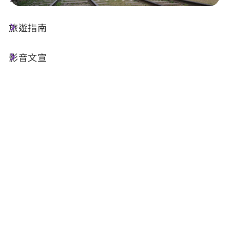
旅遊指南
出版品基本資訊
影音文宣
名稱 :
戀戀鐵道
發行機關 :
交通部觀光署日月潭國家風景區管理處
附件下載
檔案名稱