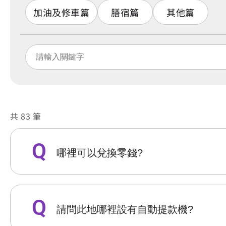
加油及修車篇
膳宿篇
其他篇
共 83 筆
哪裡可以兌換零錢?
請問此地哪裡設有自動提款機?