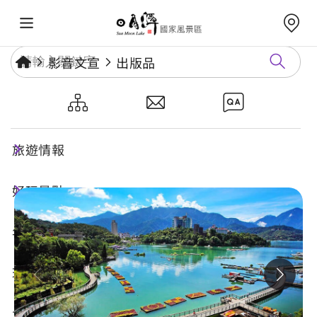
影音文宣
出版品
我與日月潭最近的距離-鐵馬環
湖行
旅遊情報
好玩景點
年度活動
玩樂攻略
食宿購