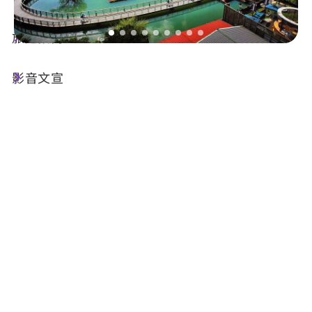
旅遊指南
出版品基本資訊
影音文宣
名稱 :
我與日月潭最近的距離-鐵馬環湖行
發行機關 :
交通部觀光署日月潭國家風景區管理處
附件下載