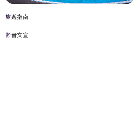
旅遊指南
店家資訊
影音文宣
基本資訊
電話 :
+886-49-2898740
地址 :
南投縣魚池鄉大林村金天巷70-1號
相關設施