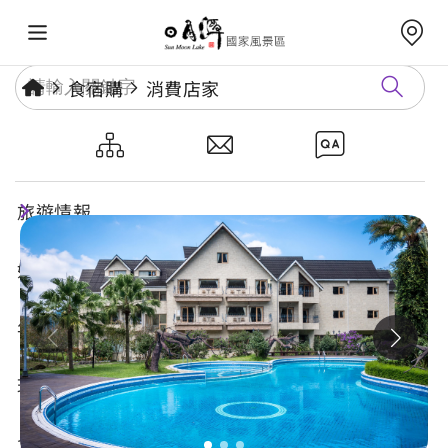
食宿購
消費店家
日月潭晶園渡假村
旅遊情報
好玩景點
年度活動
玩樂攻略
食宿購