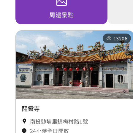
崎下
周邊景點
大成國小
13206
大成國小
醒靈寺
南投縣埔里鎮梅村路1號
24小時全日開放