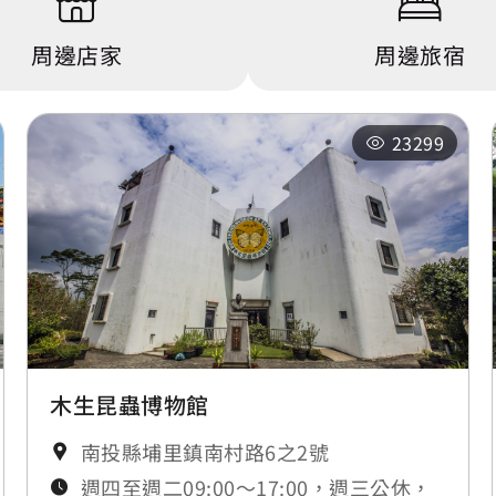
0.491 公里
坪頂
周邊店家
周邊旅宿
0.497 公里
大成國小
23299
0.498 公里
大成國小
木生昆蟲博物館
南投縣埔里鎮南村路6之2號
週四至週二09:00～17:00，週三公休，