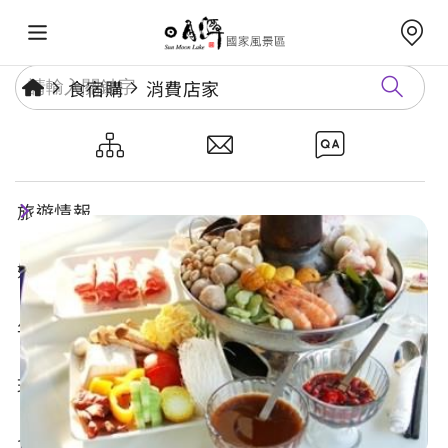
食宿購
消費店家
日月潭富豪群度假別墅
旅遊情報
好玩景點
年度活動
玩樂攻略
食宿購