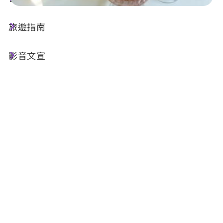
旅遊指南
店家資訊
影音文宣
基本資訊
電話 :
+886-49-2850307
地址 :
南投縣魚池鄉水秀街8號
相關設施