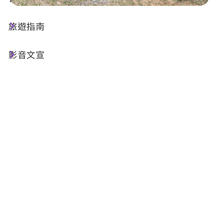
旅遊指南
店家資訊
影音文宣
基本資訊
電話 :
+886-49-2915622
地址 :
南投縣埔里鎮桃米巷11之12號
相關網站 :
FB