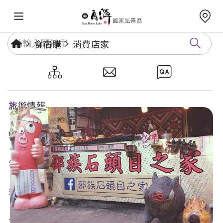
食宿購
消費店家
邵族石頭目之家
旅遊情報
好玩景點
年度活動
玩樂攻略
食宿購