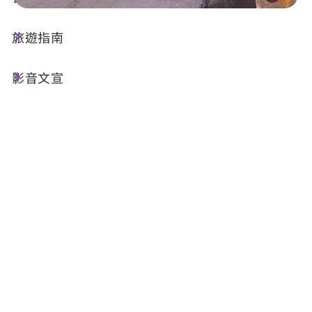
旅遊指南
店家資訊
影音文宣
基本資訊
電話 :
+886-975-808825
地址 :
南投縣魚池鄉伊達邵親水步道（中華電信
旁）