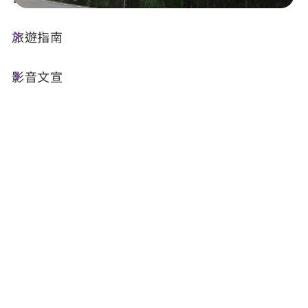
旅遊指南
店家資訊
影音文宣
基本資訊
電話 :
+886-49-2920596
地址 :
南投縣埔里鎮中山路一段79號
店家介紹