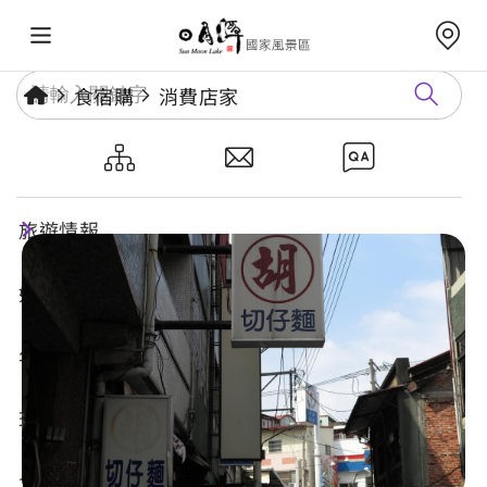
食宿購
消費店家
胡切仔麵
旅遊情報
好玩景點
年度活動
玩樂攻略
食宿購