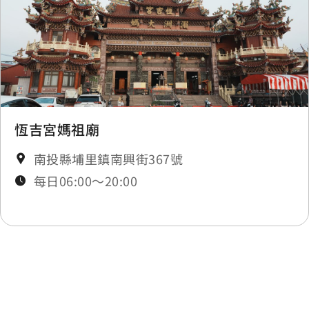
中華電信
0.408 公里
埔里站
0.422 公里
埔里站
0.422 公里
恆吉宮媽祖廟
南投縣埔里鎮南興街367號
埔里站
0.422 公里
每日06:00～20:00
埔里站
0.422 公里
埔里站
0.422 公里
最後更新日期：2025-11-14
埔里站
0.441 公里