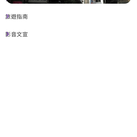
旅遊指南
店家資訊
影音文宣
基本資訊
電話 :
+886-49-2994225
地址 :
南投縣埔里鎮新生路10號
店家介紹