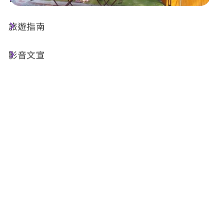
旅遊指南
店家資訊
影音文宣
基本資訊
電話 :
+886-989-273124
地址 :
南投縣水里鄉車埕村民權巷39號
店家介紹