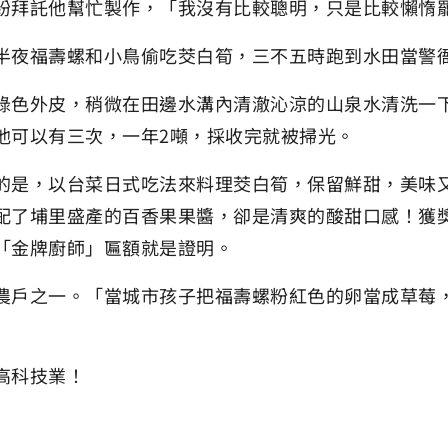
紛拜託他幫忙製作，「我沒有比較聰明，只是比較懶惰
半夜福壽螺和小鳥偷吃茭白筍，三不五時跑到水田當警
綠色外皮，稍微在田邊水溝內清澈沁涼的山泉水清洗一
他可以有三次，一年2噸，採收完就被掃光。
的是，以台菜日式吃法來料理茭白筍，保留鮮甜，美味
配了埔里盛產的百香果果醬，卻是清爽的酸甜口感！獲
「金牌廚師」匾額就是證明。
農戶之一。「當城市孩子把福壽螺粉紅色的卵當成草莓
高科技業！