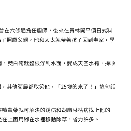
後曾在六條通擔任廚師，後來在員林開平價日式料
為了照顧父親，他和太太就帶著孩子回到老家，學
雨，茭白筍就整根浮到水面，變成天空水筍，採收
場，其他筍農都取笑他，「25塊的來了！」這句話
往噴農藥就可解決的銹病和胡麻葉枯病找上他的
坐在上面用腳在水裡移動除草，省力許多。