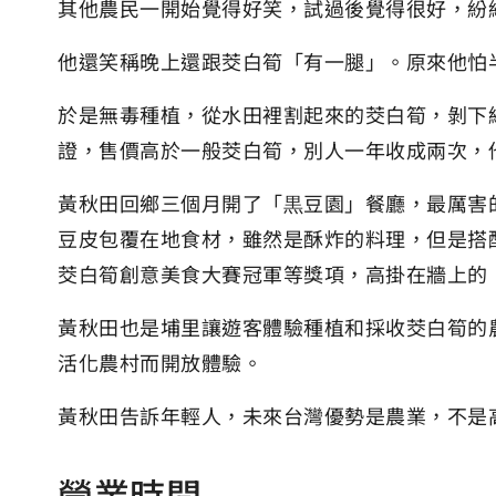
其他農民一開始覺得好笑，試過後覺得很好，紛
他還笑稱晚上還跟茭白筍「有一腿」。原來他怕
於是無毒種植，從水田裡割起來的茭白筍，剝下
證，售價高於一般茭白筍，別人一年收成兩次，
黃秋田回鄉三個月開了「黒豆園」餐廳，最厲害
豆皮包覆在地食材，雖然是酥炸的料理，但是搭
茭白筍創意美食大賽冠軍等獎項，高掛在牆上的
黃秋田也是埔里讓遊客體驗種植和採收茭白筍的
活化農村而開放體驗。
黃秋田告訴年輕人，未來台灣優勢是農業，不是
營業時間