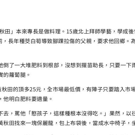
黃秋田」本來專長是做料理。15歲北上拜師學藝，學成
年前，長年種茭白筍導致腳踝拉傷的父親，要求他回鄉。
他倒了一大堆肥料到根部，沒想到揠苗助長，只要一下
實的蘿蔔腿。
黃秋田的頂多25元，全市場最低價，有陣子只要踏入市
，他明白肥料要適量。
下去，罵他「憨孩子，這樣種根本沒得吃。」果然，以
黃秋田找來一塊保麗龍，包上布袋後，當成水中椅子，