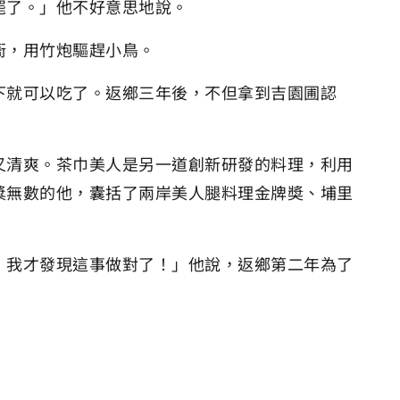
罷了。」他不好意思地說。
衙，用竹炮驅趕小鳥。
下就可以吃了。返鄉三年後，不但拿到吉園圃認
又清爽。茶巾美人是另一道創新研發的料理，利用
獎無數的他，囊括了兩岸美人腿料理金牌奬、埔里
，我才發現這事做對了！」他說，返鄉第二年為了