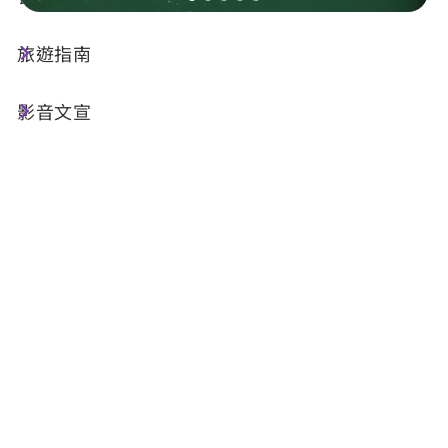
旅遊指南
店家資訊
影音文宣
基本資訊
電話 :
+886-910-364112
地址 :
南投縣魚池鄉日月潭月牙灣-樂晴ＳＵＰ俱
樂部
相關網站 :