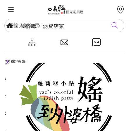
食宿購
消費店家
媱到外婆橋彩虹蘿蔔糕
旅遊情報
好玩景點
年度活動
玩樂攻略
食宿購