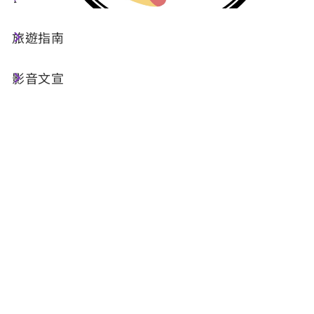
旅遊指南
店家資訊
影音文宣
基本資訊
電話 :
+886-49-2902322
地址 :
南投縣埔里鎮新生路38號
Email :
yaos.colorful.radish.patty@gmail.com