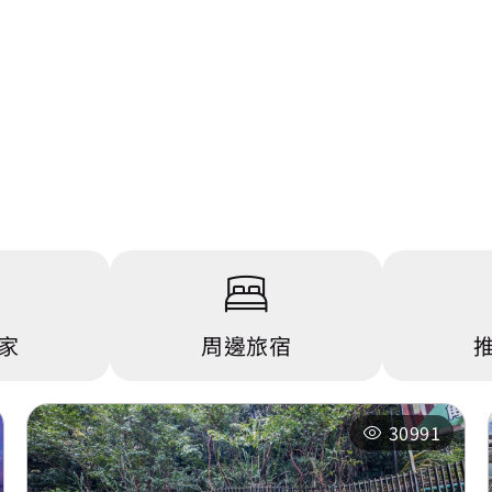
家
周邊旅宿
30991