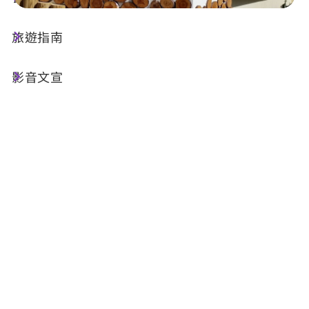
旅遊指南
店家資訊
影音文宣
基本資訊
電話 :
+886-49-2741095
地址 :
南投縣信義鄉地利村開信巷36號
店家介紹