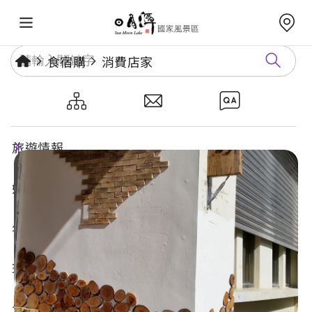
食宿購
消費店家
瑪菲VI工坊
旅遊情報
好玩景點
年度活動
玩樂攻略
食宿購