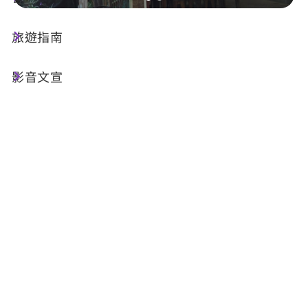
旅遊指南
店家資訊
影音文宣
基本資訊
電話 :
+886-49-2742387
地址 :
南投縣信義鄉地利村開信巷7-5號(對面)
店家介紹