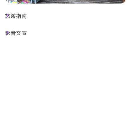
旅遊指南
店家資訊
影音文宣
基本資訊
電話 :
+886-49-2774749
地址 :
南投縣水里鄉車埕村民權巷2號
相關設施