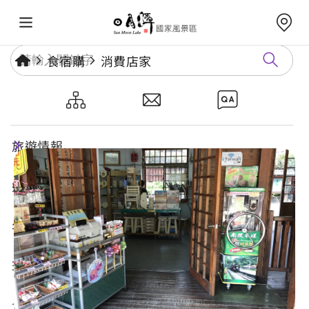
食宿購
消費店家
車埕社區發展協會(火車站)
旅遊情報
好玩景點
年度活動
玩樂攻略
食宿購