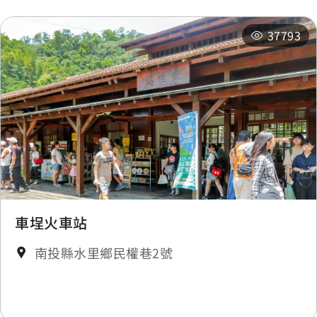
37793
車埕火車站
南投縣水里鄉民權巷2號