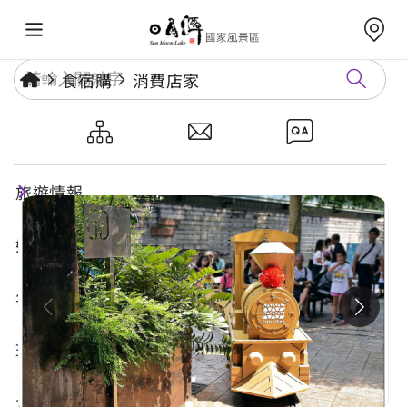
食宿購
消費店家
紙箱王車埕店
旅遊情報
好玩景點
年度活動
玩樂攻略
食宿購