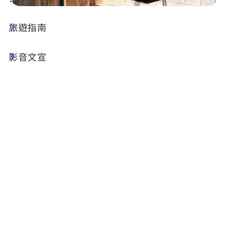
旅遊指南
店家資訊
影音文宣
基本資訊
電話 :
+886-49-2778399
地址 :
南投縣水里鄉車埕村民權巷101-5號1F(林
班道內1F商店街)
相關網站 :