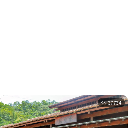
振昌木場
0.465 公里
周邊資訊
周邊景點
周邊店家
周邊旅宿
推薦行程
相關活動
37734