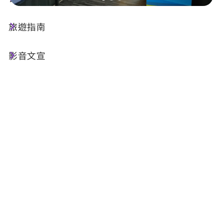
旅遊指南
店家資訊
影音文宣
基本資訊
電話 :
+886-49-2777462
地址 :
南投縣水里鄉民權巷4號
相關網站 :
官方網站
FB