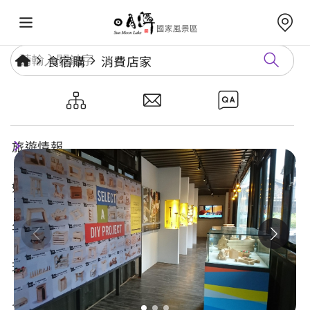
食宿購
消費店家
林班道體驗工廠
旅遊情報
好玩景點
年度活動
玩樂攻略
食宿購