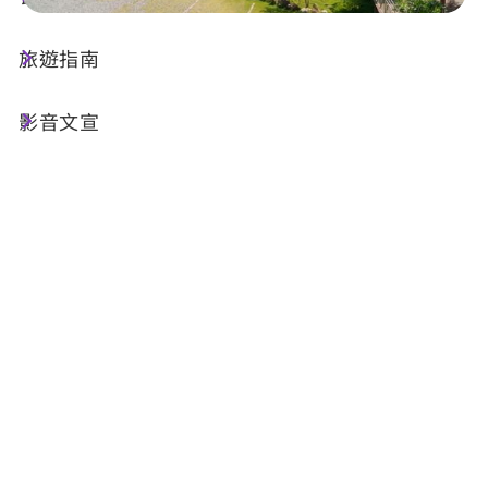
旅遊指南
店家資訊
影音文宣
電話 :
+886-928-986878
地址 :
南投縣魚池鄉大雁村大雁巷33-3號
相關網站 :
官方網站
FB