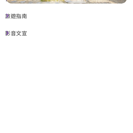
旅遊指南
店家資訊
影音文宣
電話 :
+886-923-383706
地址 :
南投縣魚池鄉中明村有水巷28-17號
相關網站 :
官方網站
FB