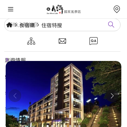
食宿購
住宿特搜
力麗哲園月潭館
旅遊情報
好玩景點
年度活動
玩樂攻略
食宿購