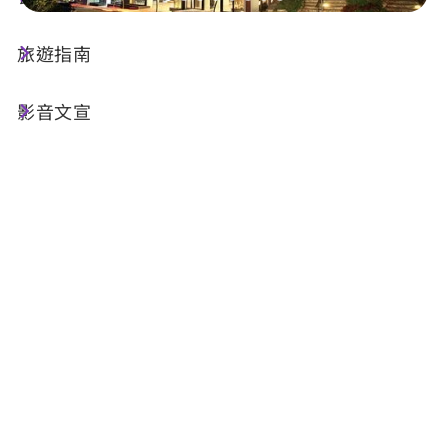
旅遊指南
店家資訊
影音文宣
電話 :
+886-49-2850033
地址 :
南投縣魚池鄉日月村水秀街71號
Email :
rsvn_moon@lealeahotel.com
相關網站 :