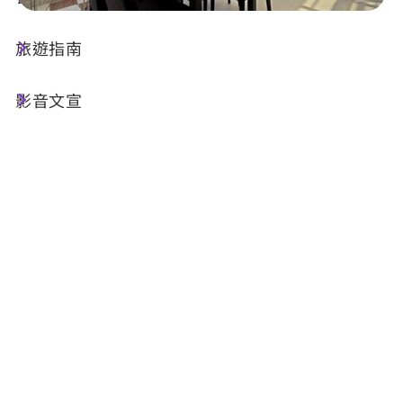
旅遊指南
店家資訊
影音文宣
電話 :
+886-49-2850062
地址 :
南投縣魚池鄉日月村文化街117號
店家介紹