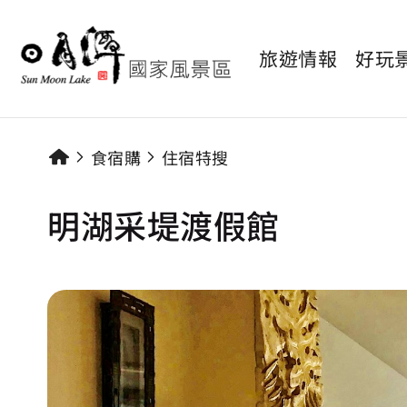
旅遊情報
好玩
食宿購
住宿特搜
明湖采堤渡假館