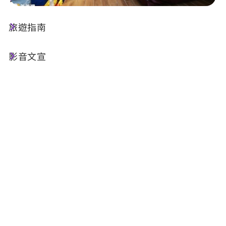
旅遊指南
店家資訊
影音文宣
電話 :
+886-905-523328
地址 :
南投縣魚池鄉秀水巷25-36號
相關網站 :
官方網站
FB