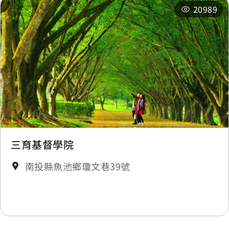
20989
魚池
0.288 公里
魚池
0.289 公里
衛生所
0.336 公里
衛生所
0.356 公里
後山
0.435 公里
三育基督學院
南投縣魚池鄉瓊文巷39號
後山
0.443 公里
經典驛棧
0.454 公里