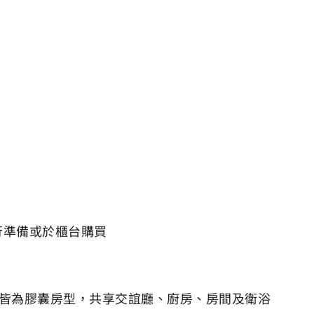
行準備或於櫃台購買
館皆為膠囊房型，共享交誼廳、廚房、房間及衛浴