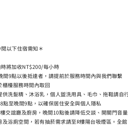
請參閱以下住宿需知＊
時將加收NT$200/每小時
於晚間9點以後抵達者，請提前於服務時間內與我們聯繫
於櫃檯服務時間內取回
僅提供洗髮精、沐浴乳，個人盥洗用具、毛巾、拖鞋請自
午8點至晚間9點，以確保居住安全與個人隱私
1樓交誼廳及廚房，晚間10點後請降低交談、開關門音量
客房及浴廁空間，若有抽菸需求請至R樓陽台吸煙區。全