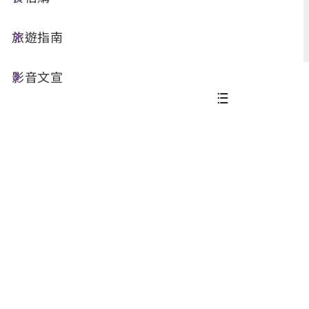
進階搜尋
旅遊指南
影音文宣
共 91 筆