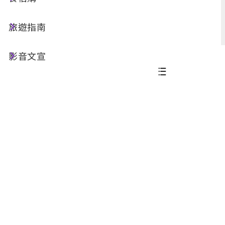
進階搜尋
旅遊指南
影音文宣
共 91 筆