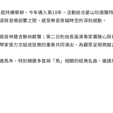
9年起持續舉辦，今年邁入第18年。活動結合翟山坑道獨
波與音場迴響之間，感受樂音穿越時空的深刻感動。
高音林健吉聯袂獻聲；第二日則由長笛演奏家蕭雅心與
琴家張力文組成弦樂四重奏共同演出，為觀眾呈現跨越
逢馬年，特別精選多首與「馬」相關的經典名曲，邀請