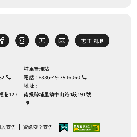
志工園地
埔里管理站
82
電話 :
+886-49-2916060
地址 :
巷127
南投縣埔里鎮中山路4段191號
開放宣告
資訊安全宣告