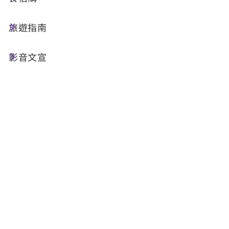
檔案名稱
旅遊指南
2026年7月街頭藝人排班表
影音文宣
最後更新日期：2026-06-26
回列表