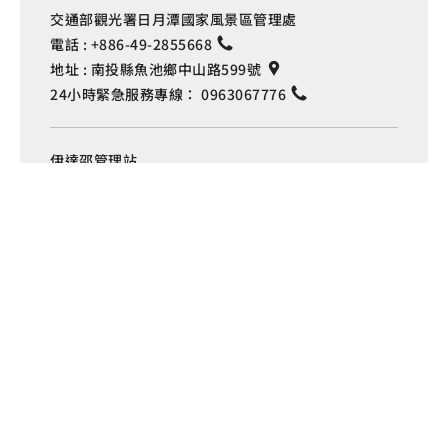
交通部觀光署日月潭國家風景區管理處
電話 :
+886-49-2855668
地址 :
南投縣魚池鄉中山路599號
24小時緊急服務專線：
0963067776
Language
伊達邵管理站
電話 :
+886-49-2850289
地址 :
南投縣魚池鄉日月村文化街127號
車埕管理站
電話 :
+886-49-2772982
地址 :
南投縣水里鄉車埕村民權巷127號
埔里管理站
電話 :
+886-49-2916060
地址 :
南投縣埔里鎮中山路4段191號
Copyright © 交通部觀光署