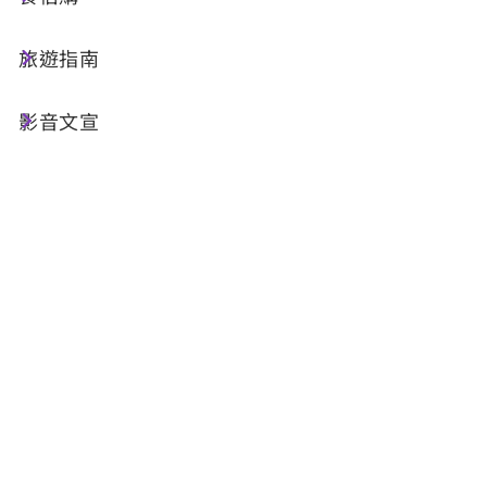
在南投半山夢工廠，擴大舉辦「2026中臺灣穆斯
旅遊指南
林觀光嘉年華」。活動邀集中區觀光圈五縣市共
30家穆斯林認證業者共襄盛舉，內容涵蓋穆斯林
影音文宣
認證伴手禮、印尼特色料理、東南亞手工藝品與異
國文化展演。
參山處表示，活動期間憑掃描QR-CODE即可免費
入場，每日前50名進場民眾還可獲得「100元市集
消費券」；現場舞台活動更規劃豐富的有獎徵答，
參與民眾有機會抽中價值4千元的田中文旅雙人房
住宿券，歡迎國內外遊客及穆斯林朋友共襄盛舉，
一起來感受中臺灣的多元文化魅力！
參山處曹忠猷處長說，國內印尼籍居留人數為外籍
第一，高達35萬7千多人，幾乎都是穆斯林朋友。