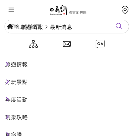
旅遊情報
最新消息
2026中臺灣穆斯林觀光嘉年華
6/13-14南投半山夢工廠登場
旅遊情報
好玩景點
發布日期：
2026-06-08
協助宣傳
年度活動
台灣印尼籍居留人數高達近36萬人，為持續拓展
玩樂攻略
國際穆斯林觀光市場、打造穆斯林友善環境，交通
部觀光署參山國家風景區管理處6月13日至14日將
食宿購