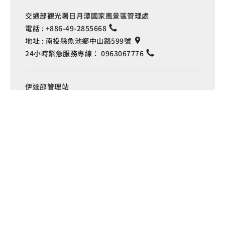
交通部觀光署日月潭國家風景區管理處
電話 :
+886-49-2855668
地址 :
南投縣魚池鄉中山路599號
24小時緊急服務專線：
0963067776
Language
伊達邵管理站
電話 :
+886-49-2850289
地址 :
南投縣魚池鄉日月村文化街127號
車埕管理站
電話 :
+886-49-2772982
地址 :
南投縣水里鄉車埕村民權巷127號
埔里管理站
電話 :
+886-49-2916060
地址 :
南投縣埔里鎮中山路4段191號