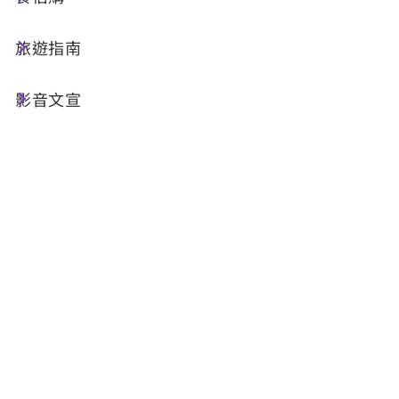
旅遊指南
檔案名稱
影音文宣
115年3月份街頭藝人排班表
最後更新日期：2026-02-24
回列表