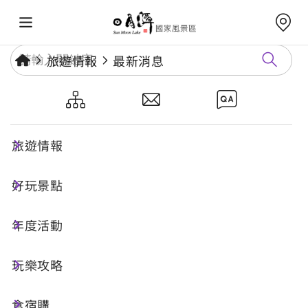
旅遊情報
最新消息
【🎊 狂賀入選全球百大！加碼抽
獎催票 🎁 一人一票，送日月潭
旅遊情報
拿「人氣大獎」！】
好玩景點
年度活動
發布日期：
2025-12-18
活動快報
玩樂攻略
親愛的朋友們，日月潭需要您的神聖一票！
食宿購