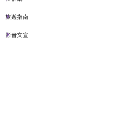
大家還記得嗎？今年9月，日月潭國家風景區憑藉
旅遊指南
著**「從旅遊中學會守護棲地，收穫更深的連結與
美好」**的故事，成功打敗眾多競爭者，獲得國際
影音文宣
評審肯定，入選 2025 全球百大綠色旅遊目的地
(Green Destinations Top 100 Stories) 🏆！
這是屬於台灣的榮耀，但挑戰才正要開始🔥 🔥 🔥
接下來，我們將角逐由全球網友票選的最高榮譽
——「人氣之選獎 (People's Choice Award)」，
該獎項預計於2026年ITB Berlin (柏林國際旅展)
頒獎。
「人氣之選獎 (People's Choice Award)」不看評
審分數，而是看誰的支持者最熱情！🔥 因此，我
們需要您的關鍵一票，讓日月潭在德國柏林的舞台