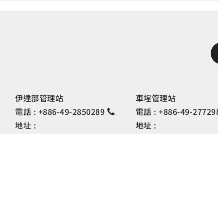
伊達邵管理站
車埕管理站
電話 :
+886-49-2850289
電話 :
+886-49-27729
地址 :
地址 :
南投縣魚池鄉日月村文化街127
南投縣水里鄉車埕村民權
號
號
隱私權政策
網站資料
理處 版權所有