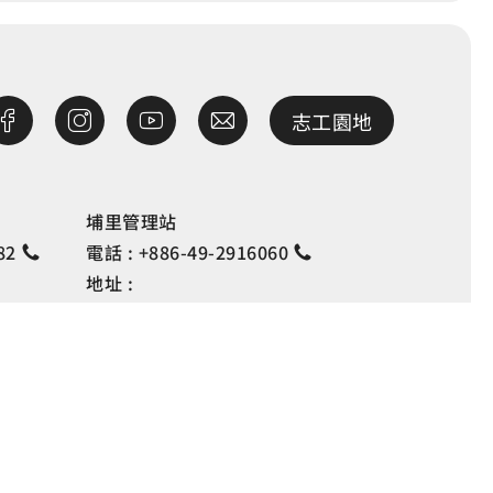
志工園地
埔里管理站
82
電話 :
+886-49-2916060
地址 :
巷127
南投縣埔里鎮中山路4段191號
開放宣告
資訊安全宣告