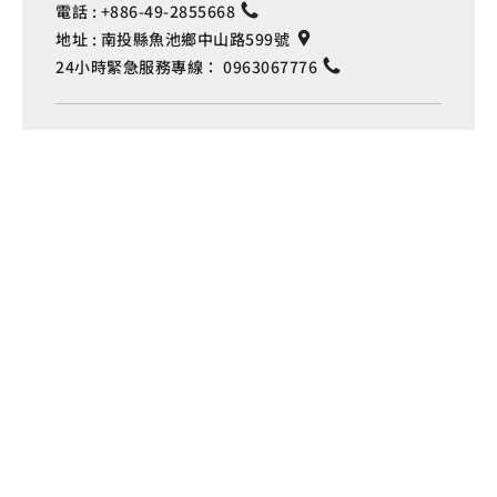
電話 :
+886-49-2855668
地址 :
南投縣魚池鄉中山路599號
24小時緊急服務專線：
0963067776
Language
伊達邵管理站
電話 :
+886-49-2850289
地址 :
南投縣魚池鄉日月村文化街127號
車埕管理站
電話 :
+886-49-2772982
地址 :
南投縣水里鄉車埕村民權巷127號
埔里管理站
電話 :
+886-49-2916060
地址 :
南投縣埔里鎮中山路4段191號
Copyright © 交通部觀光署
日月潭國家風景區管理處 版權所有