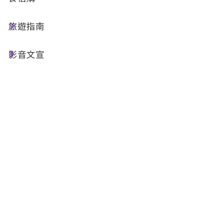
『【每一秒都很關鍵】 開啟警政服務 APP ，點選
「防空避難專區」立即掌握最近避難處所！警報響
旅遊指南
起別慌張，避難安全一手掌握！』
影音文宣
最後更新日期：2025-11-14
回列表