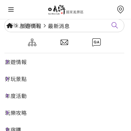
旅遊情報
最新消息
民眾水域活動資訊服務網頁，提
醒出遊戲水避免前往風險地點
旅遊情報
好玩景點
發布日期：
2025-06-10
旅遊安全
年度活動
「水域遊憩活動管理辦法」已明文規範各水域管理
玩樂攻略
機關應依規定執行相關防範措施及因應作為，且已
發生溺斃事件水域之管理機關亦依規定公告禁止遊
食宿購