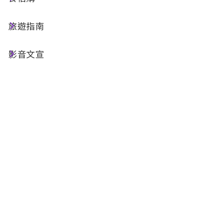
憩危險水域地點，為呼籲民眾應前往有合格救生員
旅遊指南
駐守之安全水域地點戲水，內政部消防署業透過優
化既有系統，進一步將過往歷史案件的大數據統計
影音文宣
分析結果加值應用，並於113年度完成建置
「民眾水域活動資訊服務網頁」
出遊戲水，請避免前往風險地點，快快樂樂出門、
平平安安回家 !
相關照片