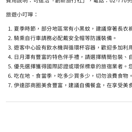
費用說明：可逕洽「創新旅行社」，電話：02-77099
旅遊小叮嚀：
夏季時節，部分地區常有小黑蚊，建議穿著長衣
騎乘自行車請務必配戴安全帽等防護裝備。
遊客中心設有飲水機與循環杯容器，歡迎多加利
日月潭有豐富的特色伴手禮，請選擇精簡包裝、
優先選擇獲得國際認證或環保標章的旅宿業者。
吃在地．食當季，吃多少買多少，切勿浪費食物
伊達邵商圈美食豐富，建議自備餐盒，在享受美食