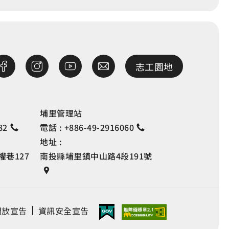
志工園地
埔里管理站
82
電話 :
+886-49-2916060
地址 :
巷127
南投縣埔里鎮中山路4段191號
開放宣告
資訊安全宣告