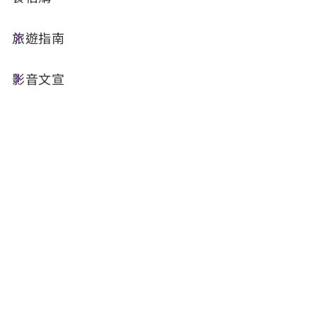
旅行的另一種方式是搭船！從水社碼頭出發，搭乘
無障礙遊艇航向玄光寺碼頭，航行的一大亮點是近
旅遊指南
距離欣賞邵族祖靈安息之地-拉魯島，周圍山景與
碧綠的湖水相互輝映，這樣愜意的美景是日月潭最
影音文宣
迷人的地方。初見玄光寺碼頭，飄香人氣美食茶葉
蛋先吸引旅人品嚐，接著來到灰牆紅屋頂的玄光
寺，與著名的日月潭大石頭合影，中午走逛伊達邵
老街，用各式美食填滿旅人的胃；午後搭乘日月潭
無障礙纜車，就能在7分鐘看遍日月潭、埔里盆地
湖光山色，最後抵達以清水模建築聞名的向山遊客
中心，在透明櫥窗咖啡廳邊用餐點邊看湖景，享受
寧靜氛圍，更能沿著遊客中心旁向山自行車道散步
環湖。