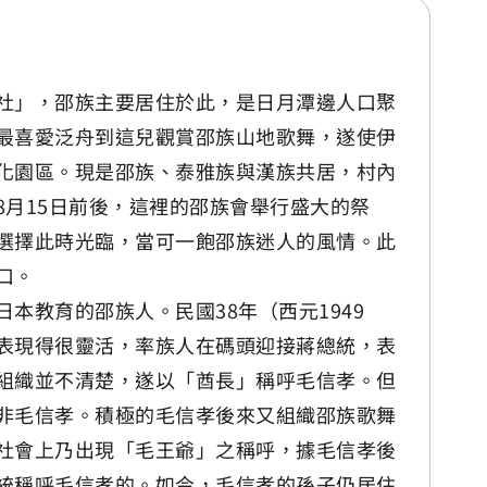
社」，邵族主要居住於此，是日月潭邊人口聚
最喜愛泛舟到這兒觀賞邵族山地歌舞，遂使伊
化園區。現是邵族、泰雅族與漢族共居，村內
8月15日前後，這裡的邵族會舉行盛大的祭
選擇此時光臨，當可一飽邵族迷人的風情。此
口。
本教育的邵族人。民國38年（西元1949
表現得很靈活，率族人在碼頭迎接蔣總統，表
組織並不清楚，遂以「酋長」稱呼毛信孝。但
非毛信孝。積極的毛信孝後來又組織邵族歌舞
社會上乃出現「毛王爺」之稱呼，據毛信孝後
統稱呼毛信孝的。如今，毛信孝的孫子仍居住