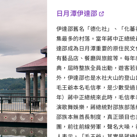
日月潭伊達邵
伊達邵舊名「德化社」、「化蕃
集最多的村落。當年蔣中正總統
達邵成為日月潭重要的原住民文
有藝品店、餐廳與旅館等。每年
典，屆時整族全員出動，遊客若
外，伊達邵也是水社大山的登山
毛王爺本名毛信孝，是少數受過日
年）蔣中正總統來此時，毛信孝
演歌舞娛樂，蔣總統對邵族部落
邵族本無酋長制度，真正頭目也
團，前往前線勞軍，聲名大噪，
人表示，「毛王爺」其實是蔣總