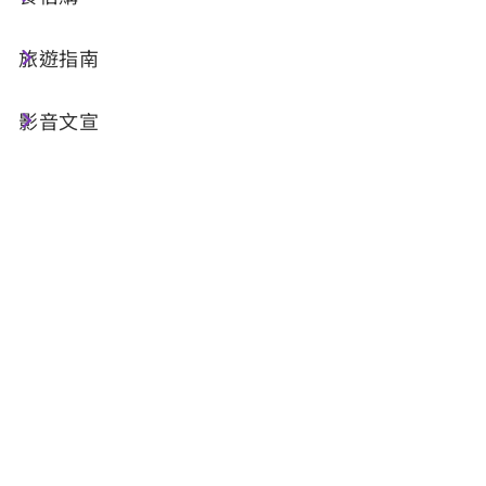
林班道鐵路小學、車埕火車站、林班道體驗工廠、
貯木池生態步道、木業展示館、車埕老街、車埕水
旅遊指南
里溪步道等,動線清晰、導覽完善,適合全年齡層旅
客自由探索
影音文宣
報名單位：
南投縣車埕藝文觀光發展協會
遊程路線
第1天