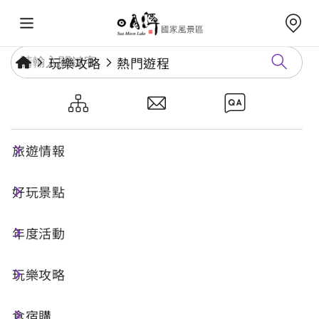
玩樂攻略
熱門遊程
車埕聚落—林業與水力文化交織
的山城慢旅亮點
旅遊情報
好玩景點
一日遊
體驗旅遊
年度活動
行程特色
玩樂攻略
食宿購