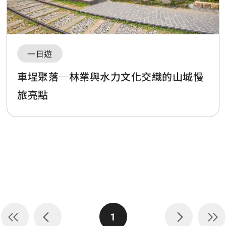
一日遊
車埕聚落—林業與水力文化交織的山城慢
旅亮點
1