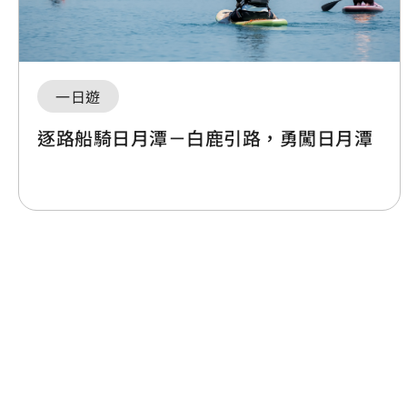
一日遊
逐路船騎日月潭－白鹿引路，勇闖日月潭