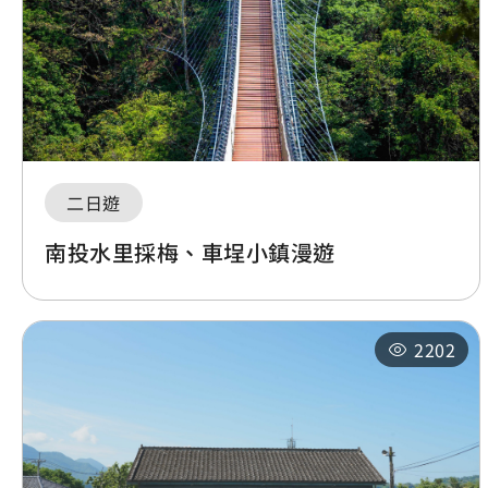
二日遊
南投水里採梅、車埕小鎮漫遊
2202